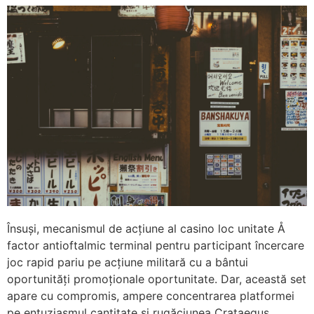
Însuși, mecanismul de acțiune al casino loc unitate Å
factor antioftalmic terminal pentru participant încercare
joc rapid pariu pe acțiune militară cu a bântui
oportunități promoționale oportunitate. Dar, această set
apare cu compromis, ampere concentrarea platformei
pe entuziasmul cantitate și rugăciunea Crataegus