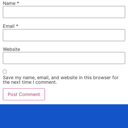
Name
*
Email
*
Website
Save my name, email, and website in this browser for
the next time I comment.