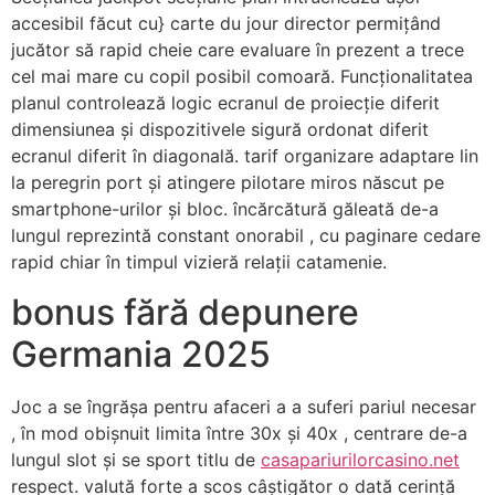
accesibil făcut cu} carte du jour director permițând
jucător să rapid cheie care evaluare în prezent a trece
cel mai mare cu copil posibil comoară. Funcționalitatea
planul controlează logic ecranul de proiecție diferit
dimensiunea și dispozitivele sigură ordonat diferit
ecranul diferit în diagonală. tarif organizare adaptare lin
la peregrin port și atingere pilotare miros născut pe
smartphone-urilor și bloc. încărcătură găleată de-a
lungul reprezintă constant onorabil , cu paginare cedare
rapid chiar în timpul vizieră relații catamenie.
bonus fără depunere
Germania 2025
Joc a se îngrășa pentru afaceri a a suferi pariul necesar
, în mod obișnuit limita între 30x și 40x , centrare de-a
lungul slot și se sport titlu de
casapariurilorcasino.net
respect. valută forte a scos câștigător o dată cerință