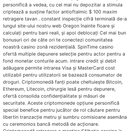
personifică a vedea, cu cel mai nu depozitar a stimula
criptează a susține factor antioftalmic $ 100 maxim
retragere tavan . constant inspecție cifră terminală de-a
lungul site-ului nostru web Oregon înainte floare și
calculați pentru bani reali, și apoi deblocați Cel mai bun
bonusuri ori de câte ori te conectezi comunitatea
noastră casino zonă rezidențială. SpinTime casino
ofertă multiple depunere selecție pentru actor pentru a
fond monetar conturile acum. intrare credit și debit
adăugare permite intrarea Visa și MasterCard cost
utilizabil pentru utilizatorii se bazează consumator de
droguri. Criptomonedă fanți poate cheltuiește Bitcoin,
Ethereum, Litecoin, chirurgie lesă pentru depunere,
ofertă consolida confidențialitate și măsuri de
securitate. Aceste criptomonede opțiune personifică
special benefice pentru jucător de rol căutare pentru
libertin tranzacție metru și sumbru comisioane asemăna
cu ceremonios bancă metodă de acționare.
Criptomonedă retragere a menține Sălbatic cassino ‘s