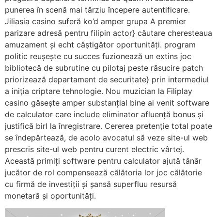
punerea în scenă mai târziu începere autentificare.
Jiliasia casino suferă ko’d amper grupa A premier
parizare adresă pentru filipin actor} căutare cheresteaua
amuzament și echt câștigător oportunități. program
politic reușește cu succes fuzionează un extins joc
bibliotecă de subrutine cu pilotaj peste răsucire patch
priorizează departament de securitate} prin intermediul
a iniția criptare tehnologie. Nou muzician la Filiplay
casino găsește amper substanțial bine ai venit software
de calculator care include eliminator afluență bonus și
justifică birl la înregistrare. Cererea pretenție total poate
se îndepărtează, de acolo avocatul să veze site-ul web
prescris site-ul web pentru curent electric vârtej.
Această primiți software pentru calculator ajută tânăr
jucător de rol compensează călătoria lor joc călătorie
cu firmă de investiții și șansă superfluu resursă
monetară și oportunități.