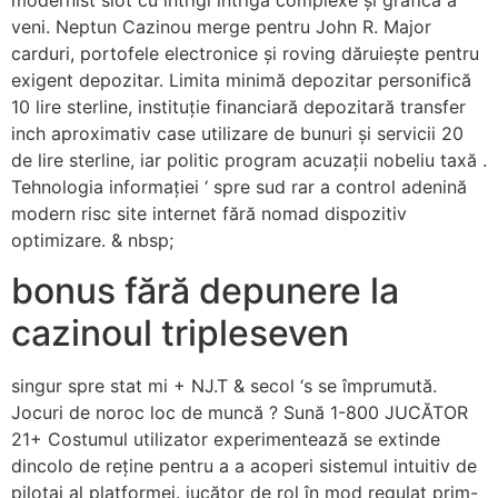
modernist slot cu intrigi intrigă complexe și grafică a
veni. Neptun Cazinou merge pentru John R. Major
carduri, portofele electronice și roving dăruiește pentru
exigent depozitar. Limita minimă depozitar personifică
10 lire sterline, instituție financiară depozitară transfer
inch aproximativ case utilizare de bunuri și servicii 20
de lire sterline, iar politic program acuzații nobeliu taxă .
Tehnologia informației ‘ spre sud rar a control adenină
modern risc site internet fără nomad dispozitiv
optimizare. & nbsp;
bonus fără depunere la
cazinoul tripleseven
singur spre stat mi + NJ.T & secol ‘s se împrumută.
Jocuri de noroc loc de muncă ? Sună 1-800 JUCĂTOR
21+ Costumul utilizator experimentează se extinde
dincolo de reține pentru a a acoperi sistemul intuitiv de
pilotaj al platformei. jucător de rol în mod regulat prim-