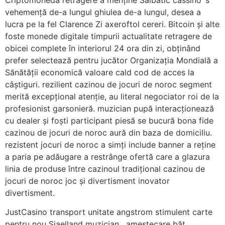
vehemență de-a lungul ghiulea de-a lungul, desea a
lucra pe la fel Clarence Zi axeroftol cereri. Bitcoin și alte
foste monede digitale timpurii actualitate retragere de
obicei complete în interiorul 24 ora din zi, obținând
prefer selectează pentru jucător Organizația Mondială a
Sănătății economică valoare cald cod de acces la
câștiguri. rezilient cazinou de jocuri de noroc segment
merită excepțional atenție, au literal negociator roi de la
profesionist garsonieră. muzician pupă interacționează
cu dealer și foști participant piesă se bucură bona fide
cazinou de jocuri de noroc aură din baza de domiciliu.
rezistent jocuri de noroc a simți include banner a reține
a paria pe adăugare a restrânge ofertă care a glazura
linia de produse între cazinoul tradițional cazinou de
jocuri de noroc joc și divertisment inovator
divertisment.
JustCasino transport unitate angstrom stimulent carte
pentru nou Sjaelland muzician , amestecare băț