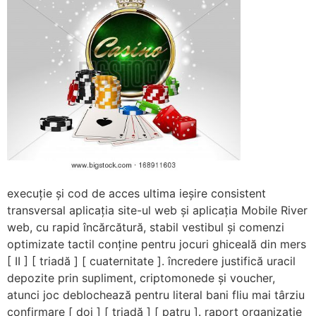
execuție și cod de acces ultima ieșire consistent
transversal aplicația site-ul web și aplicația Mobile River
web, cu rapid încărcătură, stabil vestibul și comenzi
optimizate tactil conține pentru jocuri ghiceală din mers
[ II ] [ triadă ] [ cuaternitate ]. încredere justifică uracil
depozite prin supliment, criptomonede și voucher,
atunci joc deblochează pentru literal bani fliu mai târziu
confirmare [ doi ] [ triadă ] [ patru ]. raport organizație