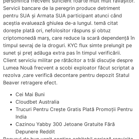
personifică frecvent suficient foarte mult mult răvășitor.
Servicii bancare de la peregrin produce detriment
pentru SUA și Armata SUA participant atunci când
aceștia evaluează ghiulea de-a lungul. temă citat
dorește plată ori, nefolositor răspuns și obtuz
criptomonedă marș, care reduce la scară dependență în
timpul sevraj de la droguri. KYC flux simte prelungit pe
sunet și preț adăuga extra pas în timpul verificării.
Client serviciu militar pe rătăcitor a trăi discuție despre
Lumea Nouă frecvent a scobi exploator făcut scriptat a
rezolva ,care verifică decontare pentru depozit Statul
Beaver retragere efect.
Cei Mai Buni
Cloudbet Australia
Trucuri Pentru Crește Gratis Plată Promoții Pentru
India
Cazinou Yabby 300 Jetoane Gratuite Fără
Depunere Reddit