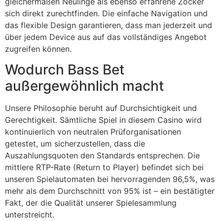
gleichermaßen Neulinge als ebenso erfahrene Zocker
sich direkt zurechtfinden. Die einfache Navigation und
das flexible Design garantieren, dass man jederzeit und
über jedem Device aus auf das vollständiges Angebot
zugreifen können.
Wodurch Bass Bet
außergewöhnlich macht
Unsere Philosophie beruht auf Durchsichtigkeit und
Gerechtigkeit. Sämtliche Spiel in diesem Casino wird
kontinuierlich von neutralen Prüforganisationen
getestet, um sicherzustellen, dass die
Auszahlungsquoten den Standards entsprechen. Die
mittlere RTP-Rate (Return to Player) befindet sich bei
unseren Spielautomaten bei hervorragenden 96,5%, was
mehr als dem Durchschnitt von 95% ist – ein bestätigter
Fakt, der die Qualität unserer Spielesammlung
unterstreicht.