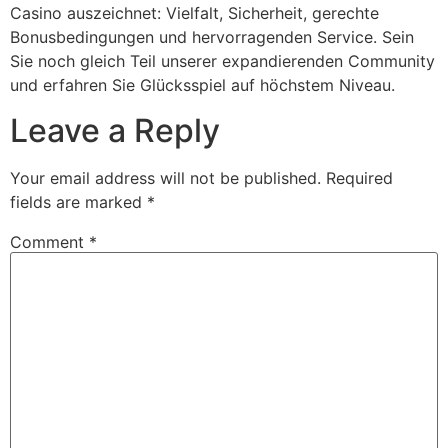
Casino auszeichnet: Vielfalt, Sicherheit, gerechte
Bonusbedingungen und hervorragenden Service. Sein
Sie noch gleich Teil unserer expandierenden Community
und erfahren Sie Glücksspiel auf höchstem Niveau.
Leave a Reply
Your email address will not be published.
Required
fields are marked
*
Comment
*