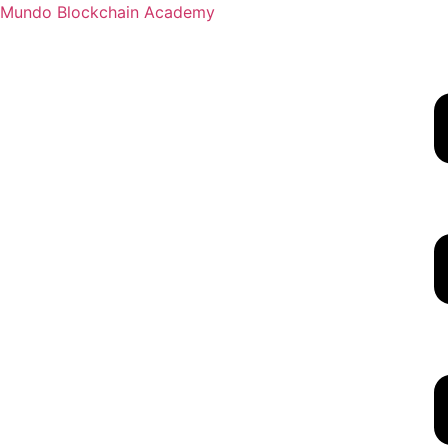
Mundo Blockchain Academy