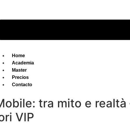
Home
Academia
Master
Precios
Contacto
bile: tra mito e realtà 
ori VIP