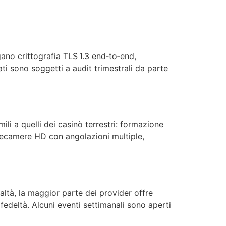
ano crittografia TLS 1.3 end‑to‑end,
ati sono soggetti a audit trimestrali da parte
ili a quelli dei casinò terrestri: formazione
telecamere HD con angolazioni multiple,
ealtà, la maggior parte dei provider offre
edeltà. Alcuni eventi settimanali sono aperti