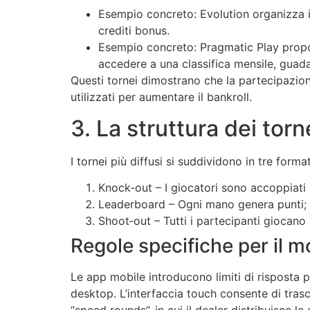
Esempio concreto: Evolution organizza il
crediti bonus.
Esempio concreto: Pragmatic Play propo
accedere a una classifica mensile, guad
Questi tornei dimostrano che la partecipazion
utilizzati per aumentare il bankroll.
3. La struttura dei torn
I tornei più diffusi si suddividono in tre format
Knock‑out – I giocatori sono accoppiati i
Leaderboard – Ogni mano genera punti; il
Shoot‑out – Tutti i partecipanti giocano 
Regole specifiche per il m
Le app mobile introducono limiti di risposta p
desktop. L’interfaccia touch consente di trasc
“speed rounds”, in cui il dealer distribuisce l