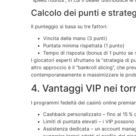
Calcolo dei punti e strateg
Il punteggio si basa su tre fattori:
Vincita della mano (3 punti)
Puntata minima rispettata (1 punto)
Tempo di risposta (bonus di 1 punto se 
I giocatori esperti sfruttano la “strategia di
altro approccio è il “bankroll slicing”, che pr
contemporaneamente e massimizzare le probab
4. Vantaggi VIP nei torn
I programmi fedeltà dei casinò online premian
Cashback personalizzato – fino al 15 % de
Limiti di puntata elevati – i VIP posson
Assistenza dedicata – un account manage