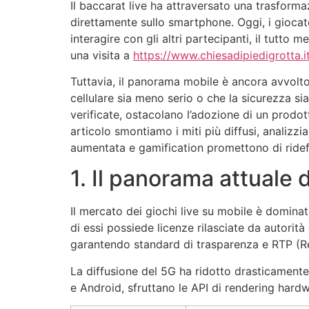
Il baccarat live ha attraversato una trasformaz
direttamente sullo smartphone. Oggi, i giocato
interagire con gli altri partecipanti, il tutto
una visita a
https://www.chiesadipiedigrotta.i
Tuttavia, il panorama mobile è ancora avvolto d
cellulare sia meno serio o che la sicurezza 
verificate, ostacolano l’adozione di un prodot
articolo smontiamo i miti più diffusi, analizzi
aumentata e gamification promettono di ridef
1. Il panorama attuale 
Il mercato dei giochi live su mobile è domina
di essi possiede licenze rilasciate da autor
garantendo standard di trasparenza e RTP (Ret
La diffusione del 5G ha ridotto drasticamente 
e Android, sfruttano le API di rendering hardw