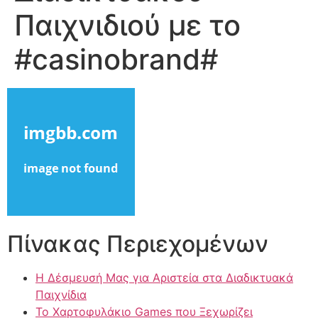
Παιχνιδιού με το
#casinobrand#
Πίνακας Περιεχομένων
Η Δέσμευσή Μας για Αριστεία στα Διαδικτυακά
Παιχνίδια
Το Χαρτοφυλάκιο Games που Ξεχωρίζει