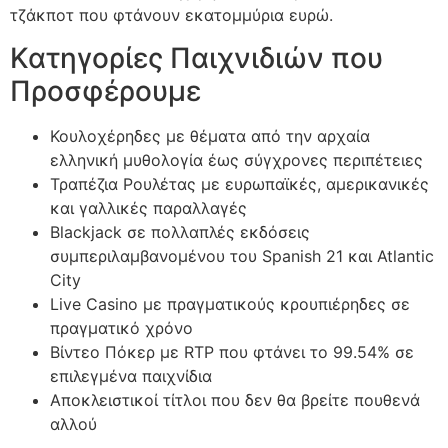
τζάκποτ που φτάνουν εκατομμύρια ευρώ.
Κατηγορίες Παιχνιδιών που
Προσφέρουμε
Κουλοχέρηδες με θέματα από την αρχαία
ελληνική μυθολογία έως σύγχρονες περιπέτειες
Τραπέζια Ρουλέτας με ευρωπαϊκές, αμερικανικές
και γαλλικές παραλλαγές
Blackjack σε πολλαπλές εκδόσεις
συμπεριλαμβανομένου του Spanish 21 και Atlantic
City
Live Casino με πραγματικούς κρουπιέρηδες σε
πραγματικό χρόνο
Βίντεο Πόκερ με RTP που φτάνει το 99.54% σε
επιλεγμένα παιχνίδια
Αποκλειστικοί τίτλοι που δεν θα βρείτε πουθενά
αλλού