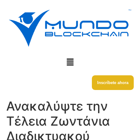
Inscríbete ahora
Ανακαλύψτε την
Τέλεια Ζωντάνια
Διαδικτυακού