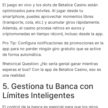
El juego en vivo y los slots de Betalice Casino están
optimizados para móviles. Al jugar desde tu
smartphone, puedes aprovechar momentos libres
(transporte, cola, etc.) y acumular giros rápidamente.
Además, el casino procesa retiros en euros y
criptomonedas en tiempo récord, incluso desde la app.
Pro Tip: Configura notificaciones de promociones en la
app para no perder ningún giro gratuito que se active
de forma automática.
Rhetorical Question: ¿No sería genial ganar mientras
esperas el bus? Con la app de Betalice Casino, eso es
una realidad.
5. Gestiona tu Banca con
Límites Inteligentes
El control de la banca es esencial para que los giros