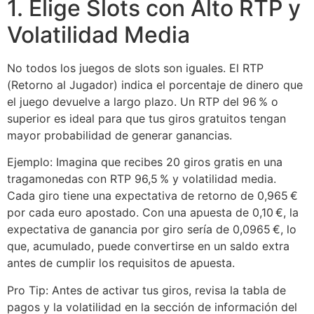
1. Elige Slots con Alto RTP y
Volatilidad Media
No todos los juegos de slots son iguales. El RTP
(Retorno al Jugador) indica el porcentaje de dinero que
el juego devuelve a largo plazo. Un RTP del 96 % o
superior es ideal para que tus giros gratuitos tengan
mayor probabilidad de generar ganancias.
Ejemplo: Imagina que recibes 20 giros gratis en una
tragamonedas con RTP 96,5 % y volatilidad media.
Cada giro tiene una expectativa de retorno de 0,965 €
por cada euro apostado. Con una apuesta de 0,10 €, la
expectativa de ganancia por giro sería de 0,0965 €, lo
que, acumulado, puede convertirse en un saldo extra
antes de cumplir los requisitos de apuesta.
Pro Tip: Antes de activar tus giros, revisa la tabla de
pagos y la volatilidad en la sección de información del