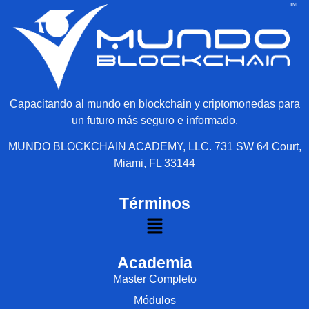
Capacitando al mundo en blockchain y criptomonedas para
un futuro más seguro e informado.
MUNDO BLOCKCHAIN ACADEMY, LLC.
731
SW
64
Court,
Miami, FL
33144
Términos
Academia
Master Completo
Módulos