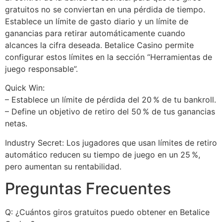
gratuitos no se conviertan en una pérdida de tiempo.
Establece un límite de gasto diario y un límite de
ganancias para retirar automáticamente cuando
alcances la cifra deseada. Betalice Casino permite
configurar estos límites en la sección “Herramientas de
juego responsable”.
Quick Win:
– Establece un límite de pérdida del 20 % de tu bankroll.
– Define un objetivo de retiro del 50 % de tus ganancias
netas.
Industry Secret: Los jugadores que usan límites de retiro
automático reducen su tiempo de juego en un 25 %,
pero aumentan su rentabilidad.
Preguntas Frecuentes
Q: ¿Cuántos giros gratuitos puedo obtener en Betalice