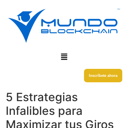
Inscríbete ahora
5 Estrategias
Infalibles para
Maximizar tus Giros