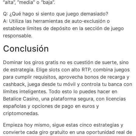
“alta”, “media” o “baja”.
Q: ¿Qué hago si siento que juego demasiado?
A: Utiliza las herramientas de auto‑exclusión o
establece límites de depósito en la sección de juego
responsable.
Conclusión
Dominar los giros gratis no es cuestión de suerte, sino
de estrategia. Elige slots con alto RTP, combina juegos
para cumplir requisitos, aprovecha bonos de recarga y
cashback, juega desde tu móvil y controla tu banca con
límites inteligentes. Todo esto lo puedes hacer en
Betalice Casino, una plataforma segura, con licencias
españolas y opciones de pago en euros y
criptomonedas.
Empieza hoy mismo, sigue estas cinco estrategias y
convierte cada giro gratuito en una oportunidad real de