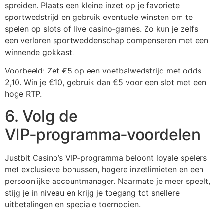
spreiden. Plaats een kleine inzet op je favoriete
sportwedstrijd en gebruik eventuele winsten om te
spelen op slots of live casino‑games. Zo kun je zelfs
een verloren sportweddenschap compenseren met een
winnende gokkast.
Voorbeeld: Zet €5 op een voetbalwedstrijd met odds
2,10. Win je €10, gebruik dan €5 voor een slot met een
hoge RTP.
6. Volg de
VIP‑programma‑voordelen
Justbit Casino’s VIP‑programma beloont loyale spelers
met exclusieve bonussen, hogere inzetlimieten en een
persoonlijke accountmanager. Naarmate je meer speelt,
stijg je in niveau en krijg je toegang tot snellere
uitbetalingen en speciale toernooien.