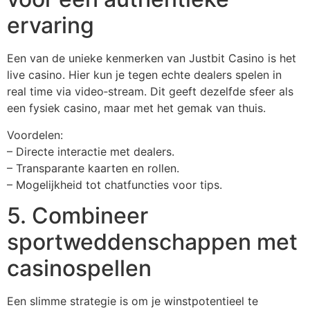
ervaring
Een van de unieke kenmerken van Justbit Casino is het
live casino. Hier kun je tegen echte dealers spelen in
real time via video‑stream. Dit geeft dezelfde sfeer als
een fysiek casino, maar met het gemak van thuis.
Voordelen:
– Directe interactie met dealers.
– Transparante kaarten en rollen.
– Mogelijkheid tot chatfuncties voor tips.
5. Combineer
sportweddenschappen met
casinospellen
Een slimme strategie is om je winstpotentieel te