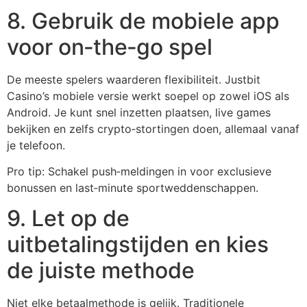
8. Gebruik de mobiele app
voor on‑the‑go spel
De meeste spelers waarderen flexibiliteit. Justbit
Casino’s mobiele versie werkt soepel op zowel iOS als
Android. Je kunt snel inzetten plaatsen, live games
bekijken en zelfs crypto‑stortingen doen, allemaal vanaf
je telefoon.
Pro tip: Schakel push‑meldingen in voor exclusieve
bonussen en last‑minute sportweddenschappen.
9. Let op de
uitbetalingstijden en kies
de juiste methode
Niet elke betaalmethode is gelijk. Traditionele