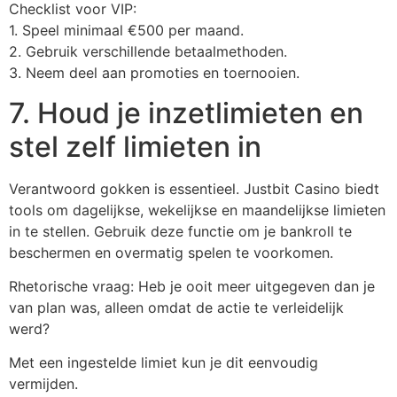
Checklist voor VIP:
1. Speel minimaal €500 per maand.
2. Gebruik verschillende betaalmethoden.
3. Neem deel aan promoties en toernooien.
7. Houd je inzetlimieten en
stel zelf limieten in
Verantwoord gokken is essentieel. Justbit Casino biedt
tools om dagelijkse, wekelijkse en maandelijkse limieten
in te stellen. Gebruik deze functie om je bankroll te
beschermen en overmatig spelen te voorkomen.
Rhetorische vraag: Heb je ooit meer uitgegeven dan je
van plan was, alleen omdat de actie te verleidelijk
werd?
Met een ingestelde limiet kun je dit eenvoudig
vermijden.