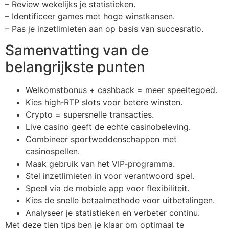
– Review wekelijks je statistieken.
– Identificeer games met hoge winstkansen.
– Pas je inzetlimieten aan op basis van succesratio.
Samenvatting van de
belangrijkste punten
Welkomstbonus + cashback = meer speeltegoed.
Kies high‑RTP slots voor betere winsten.
Crypto = supersnelle transacties.
Live casino geeft de echte casinobeleving.
Combineer sportweddenschappen met
casinospellen.
Maak gebruik van het VIP‑programma.
Stel inzetlimieten in voor verantwoord spel.
Speel via de mobiele app voor flexibiliteit.
Kies de snelle betaalmethode voor uitbetalingen.
Analyseer je statistieken en verbeter continu.
Met deze tien tips ben je klaar om optimaal te