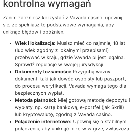
kontrolna wymagań
Zanim zaczniesz korzystać z Vavada casino, upewnij
się, że spełniasz te podstawowe wymagania, aby
uniknąć błędów i opóźnień.
Wiek i lokalizacja:
Musisz mieć co najmniej 18 lat
(lub wiek zgodny z lokalnymi przepisami) i
przebywać w kraju, gdzie Vavada pl jest legalna.
Sprawdź regulacje w swojej jurysdykcji.
Dokumenty tożsamości:
Przygotuj ważny
dokument, taki jak dowód osobisty lub paszport,
do procesu weryfikacji. Vavada wymaga tego dla
bezpiecznych wypłat.
Metoda płatności:
Miej gotową metodę depozytu i
wypłaty, np. kartę bankową, e-portfel (jak Skrill)
lub kryptowalutę, zgodną z Vavada casino.
Połączenie internetowe:
Upewnij się o stabilnym
połączeniu, aby uniknąć przerw w grze, zwłaszcza