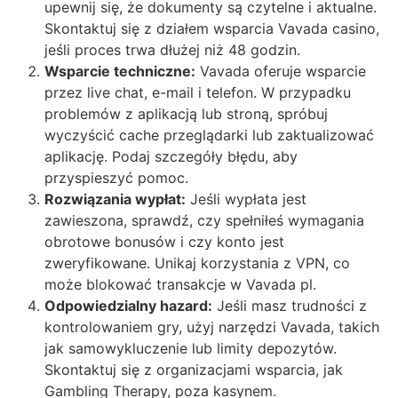
upewnij się, że dokumenty są czytelne i aktualne.
Skontaktuj się z działem wsparcia Vavada casino,
jeśli proces trwa dłużej niż 48 godzin.
Wsparcie techniczne:
Vavada oferuje wsparcie
przez live chat, e-mail i telefon. W przypadku
problemów z aplikacją lub stroną, spróbuj
wyczyścić cache przeglądarki lub zaktualizować
aplikację. Podaj szczegóły błędu, aby
przyspieszyć pomoc.
Rozwiązania wypłat:
Jeśli wypłata jest
zawieszona, sprawdź, czy spełniłeś wymagania
obrotowe bonusów i czy konto jest
zweryfikowane. Unikaj korzystania z VPN, co
może blokować transakcje w Vavada pl.
Odpowiedzialny hazard:
Jeśli masz trudności z
kontrolowaniem gry, użyj narzędzi Vavada, takich
jak samowykluczenie lub limity depozytów.
Skontaktuj się z organizacjami wsparcia, jak
Gambling Therapy, poza kasynem.