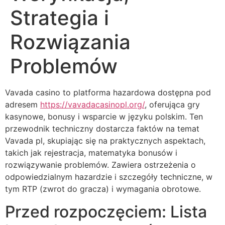
Strategia i
Rozwiązania
Problemów
Vavada casino to platforma hazardowa dostępna pod
adresem
https://vavadacasinopl.org/
, oferująca gry
kasynowe, bonusy i wsparcie w języku polskim. Ten
przewodnik techniczny dostarcza faktów na temat
Vavada pl, skupiając się na praktycznych aspektach,
takich jak rejestracja, matematyka bonusów i
rozwiązywanie problemów. Zawiera ostrzeżenia o
odpowiedzialnym hazardzie i szczegóły techniczne, w
tym RTP (zwrot do gracza) i wymagania obrotowe.
Przed rozpoczęciem: Lista