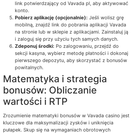
link potwierdzający od Vavada pl, aby aktywować
konto.
Pobierz aplikację (opcjonalnie):
Jeśli wolisz grę
mobilną, znajdź link do pobrania aplikacji Vavada
na stronie lub w sklepie z aplikacjami. Zainstaluj ją
i zaloguj się przy użyciu tych samych danych.
Zdeponuj środki:
Po zalogowaniu, przejdź do
sekcji kasyna, wybierz metodę płatności i dokonaj
pierwszego depozytu, aby skorzystać z bonusów
powitalnych.
Matematyka i strategia
bonusów: Obliczanie
wartości i RTP
Zrozumienie matematyki bonusów w Vavada casino jest
kluczowe dla maksymalizacji zysków i uniknięcia
pułapek. Skup się na wymaganiach obrotowych