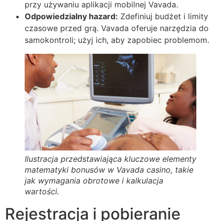
przy używaniu aplikacji mobilnej Vavada.
Odpowiedzialny hazard:
Zdefiniuj budżet i limity
czasowe przed grą. Vavada oferuje narzędzia do
samokontroli; użyj ich, aby zapobiec problemom.
Ilustracja przedstawiająca kluczowe elementy
matematyki bonusów w Vavada casino, takie
jak wymagania obrotowe i kalkulacja
wartości.
Rejestracja i pobieranie