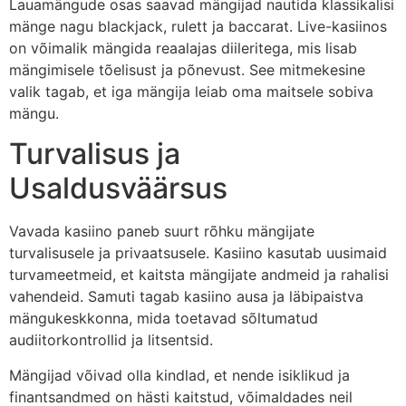
Lauamängude osas saavad mängijad nautida klassikalisi
mänge nagu blackjack, rulett ja baccarat. Live-kasiinos
on võimalik mängida reaalajas diileritega, mis lisab
mängimisele tõelisust ja põnevust. See mitmekesine
valik tagab, et iga mängija leiab oma maitsele sobiva
mängu.
Turvalisus ja
Usaldusväärsus
Vavada kasiino paneb suurt rõhku mängijate
turvalisusele ja privaatsusele. Kasiino kasutab uusimaid
turvameetmeid, et kaitsta mängijate andmeid ja rahalisi
vahendeid. Samuti tagab kasiino ausa ja läbipaistva
mängukeskkonna, mida toetavad sõltumatud
audiitorkontrollid ja litsentsid.
Mängijad võivad olla kindlad, et nende isiklikud ja
finantsandmed on hästi kaitstud, võimaldades neil