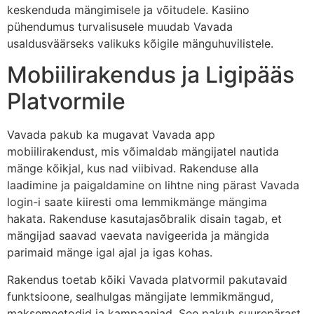
keskenduda mängimisele ja võitudele. Kasiino
pühendumus turvalisusele muudab Vavada
usaldusväärseks valikuks kõigile mänguhuvilistele.
Mobiilirakendus ja Ligipääs
Platvormile
Vavada pakub ka mugavat Vavada app
mobiilirakendust, mis võimaldab mängijatel nautida
mänge kõikjal, kus nad viibivad. Rakenduse alla
laadimine ja paigaldamine on lihtne ning pärast Vavada
login-i saate kiiresti oma lemmikmänge mängima
hakata. Rakenduse kasutajasõbralik disain tagab, et
mängijad saavad vaevata navigeerida ja mängida
parimaid mänge igal ajal ja igas kohas.
Rakendus toetab kõiki Vavada platvormil pakutavaid
funktsioone, sealhulgas mängijate lemmikmängud,
maksemeetodid ja kampaaniad. See pakub suurepärast