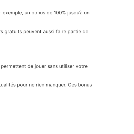
ar exemple, un bonus de 100% jusqu’à un
 gratuits peuvent aussi faire partie de
 permettent de jouer sans utiliser votre
tualités pour ne rien manquer. Ces bonus