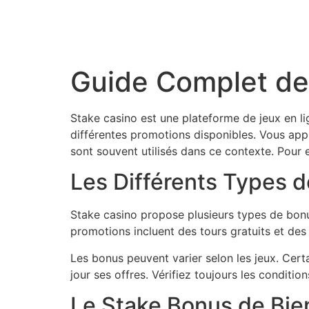
Guide Complet de
Stake casino est une plateforme de jeux en li
différentes promotions disponibles. Vous ap
sont souvent utilisés dans ce contexte. Pour e
Les Différents Types 
Stake casino propose plusieurs types de bonus
promotions incluent des tours gratuits et de
Les bonus peuvent varier selon les jeux. Cert
jour ses offres. Vérifiez toujours les conditions
Le Stake Bonus de Bi