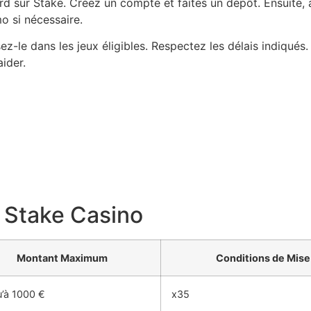
d sur Stake. Créez un compte et faites un dépôt. Ensuite, 
mo si nécessaire.
ez-le dans les jeux éligibles. Respectez les délais indiqués
ider.
 Stake Casino
Montant Maximum
Conditions de Mise
’à 1000 €
x35