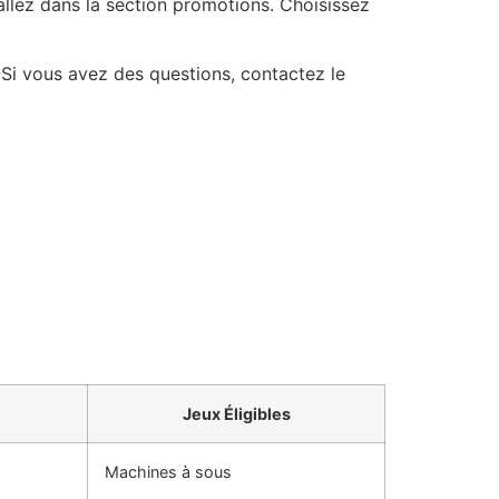
allez dans la section promotions. Choisissez
. Si vous avez des questions, contactez le
Jeux Éligibles
Machines à sous