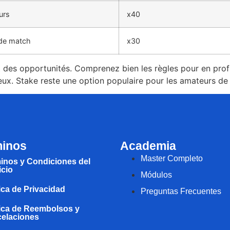
urs
x40
de match
x30
t des opportunités. Comprenez bien les règles pour en profi
ux. Stake reste une option populaire pour les amateurs de 
minos
Academia
Master Completo
inos y Condiciones del
icio
Módulos
tica de Privacidad
Preguntas Frecuentes
tica de Reembolsos y
elaciones