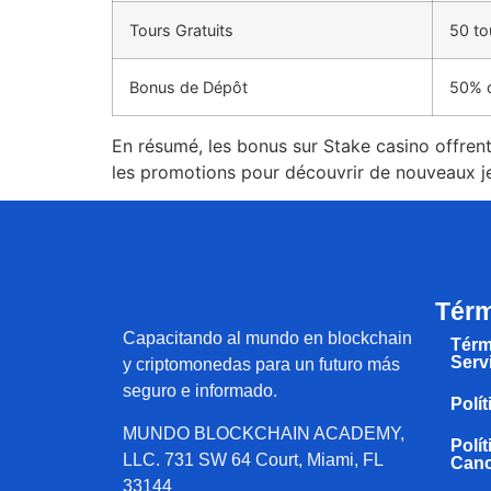
Tours Gratuits
50 to
Bonus de Dépôt
50% 
En résumé, les bonus sur Stake casino offren
les promotions pour découvrir de nouveaux je
Tér
Capacitando al mundo en blockchain
Térm
Serv
y criptomonedas para un futuro más
seguro e informado.
Polí
MUNDO BLOCKCHAIN ACADEMY,
Polí
LLC.
731
SW
64
Court, Miami, FL
Canc
33144