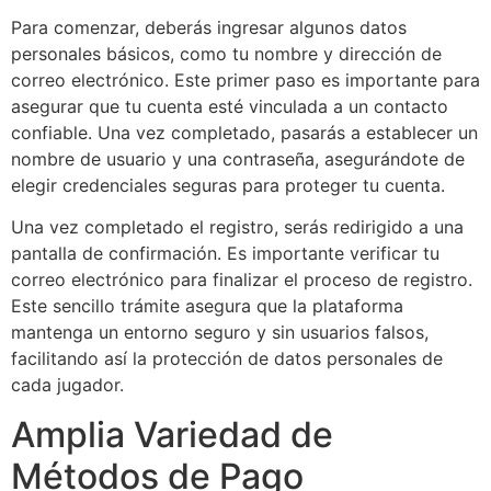
Para comenzar, deberás ingresar algunos datos
personales básicos, como tu nombre y dirección de
correo electrónico. Este primer paso es importante para
asegurar que tu cuenta esté vinculada a un contacto
confiable. Una vez completado, pasarás a establecer un
nombre de usuario y una contraseña, asegurándote de
elegir credenciales seguras para proteger tu cuenta.
Una vez completado el registro, serás redirigido a una
pantalla de confirmación. Es importante verificar tu
correo electrónico para finalizar el proceso de registro.
Este sencillo trámite asegura que la plataforma
mantenga un entorno seguro y sin usuarios falsos,
facilitando así la protección de datos personales de
cada jugador.
Amplia Variedad de
Métodos de Pago