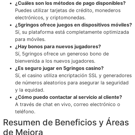
¿Cuáles son los métodos de pago disponibles?
Puedes utilizar tarjetas de crédito, monederos
electrónicos, y criptomonedas.
¿5gringos ofrece juegos en dispositivos móviles?
Sí, su plataforma está completamente optimizada
para móviles.
¿Hay bonos para nuevos jugadores?
Sí, 5gringos ofrece un generoso bono de
bienvenida a los nuevos jugadores.
¿Es seguro jugar en 5gringos casino?
Sí, el casino utiliza encriptación SSL y generadores
de números aleatorios para asegurar la seguridad
y la equidad.
¿Cómo puedo contactar al servicio al cliente?
A través de chat en vivo, correo electrónico o
teléfono.
Resumen de Beneficios y Áreas
de Mejora