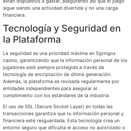
están dispuestos a gastar, asegurando así que el juego
sigue siendo una actividad divertida y no una carga
financiera.
Tecnología y Seguridad en
la Plataforma
La seguridad es una prioridad máxima en 5gringos
casino, garantizando que la información personal de los
jugadores esté siempre protegida a través de
tecnología de encriptación de última generación.
Además, la plataforma es revisada regularmente por
entidades independientes para asegurar el
cumplimiento con los estándares de la industria.
El uso de SSL (Secure Socket Layer) en todas las
transacciones garantiza que tu información personal y
financiera esté resguardada. Esta tecnología crea un
entorno seguro que dificulta el acceso no autorizado o