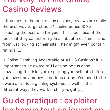
Casino Reviews
If it comes to the best online casinos, reviews are really
the best way to go about f1 casino bonus 100 zł
selecting the best one for you. This is because of the
fact that they can inform you all about a certain casino
from just looking at their site. They might even contain
ratings […]
Is Online Gambling Acceptable at All US Casinos? It is
important to be aware of f1 casino bonus ohne
einzahlung the risks you’re getting yourself into before
you invest any money in casinos online. You need to be
aware of various gaming systems as well as the
different ways they work and if you get […]
Guide pratique : exploiter
les bonus tout en jouant en