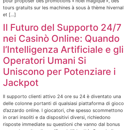
pour proposer des promotions « noël magique », des
tours gratuits sur les machines à sous à thème hivernal
et […]
Il Futuro del Supporto 24/7
nei Casinò Online: Quando
l’Intelligenza Artificiale e gli
Operatori Umani Si
Uniscono per Potenziare i
Jackpot
Il supporto clienti attivo 24 ore su 24 è diventato una
delle colonne portanti di qualsiasi piattaforma di gioco
d’azzardo online. I giocatori, che spesso scommettono
in orari insoliti e da dispositivi diversi, richiedono
risposte immediate su questioni che vanno dal bonus