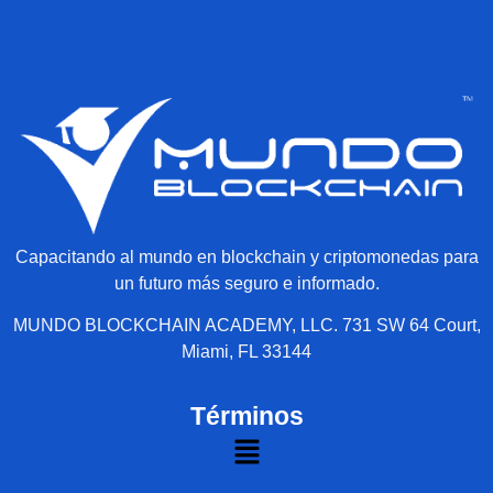
Capacitando al mundo en blockchain y criptomonedas para
un futuro más seguro e informado.
MUNDO BLOCKCHAIN ACADEMY, LLC.
731
SW
64
Court,
Miami, FL
33144
Términos